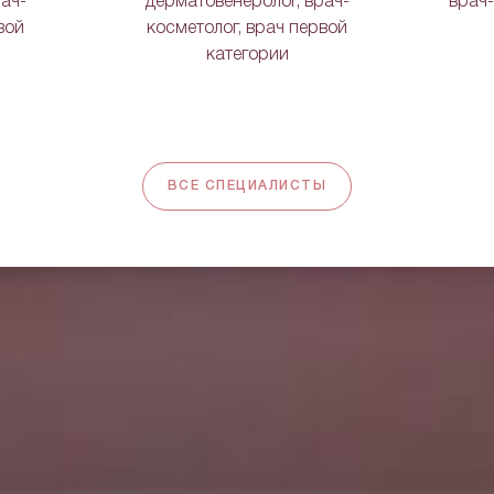
ач-
дерматовенеролог, врач-
врач-
вой
косметолог, врач первой
категории
ВСЕ СПЕЦИАЛИСТЫ