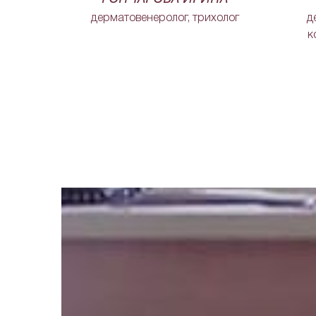
дерматовенеролог, трихолог
д
к