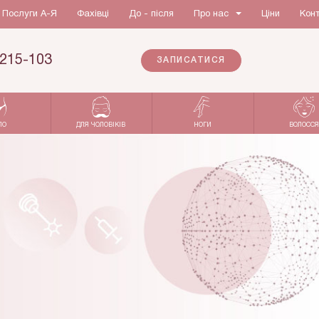
Послуги А-Я
Фахівці
До - після
Про нас
Ціни
Кон
215-103
ЗАПИСАТИСЯ
ЛО
ДЛЯ ЧОЛОВІКІВ
НОГИ
ВОЛОССЯ