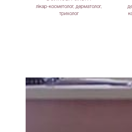
ікар-
лікар-косметолог, дерматолог,
де
ершої
трихолог
к