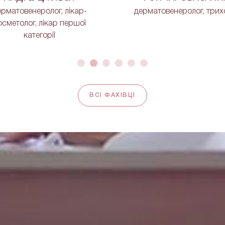
рматовенеролог, лікар-
дерматовенеролог, трих
осметолог, лікар першої
категорії
ВСІ ФАХІВЦІ