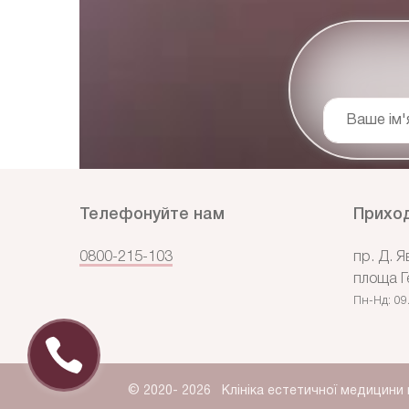
Ваше ім'
Телефонуйте нам
Приход
0800-215-103
пр. Д. Я
площа Г
Пн-Нд:
09
© 2020-
2026
Клініка естетичної медицини 