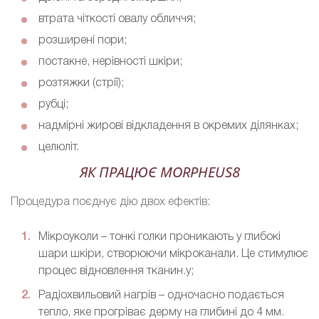
втрата чіткості овалу обличчя;
розширені пори;
постакне, нерівності шкіри;
розтяжки (стрії);
рубці;
надмірні жирові відкладення в окремих ділянках;
целюліт.
ЯК ПРАЦЮЄ MORPHEUS8
Процедура поєднує дію двох ефектів:
Мікроуколи – тонкі голки проникають у глибокі
шари шкіри, створюючи мікроканали. Це стимулює
процес відновлення тканин.у;
Радіохвильовий нагрів – одночасно подається
тепло, яке прогріває дерму на глибині до 4 мм.