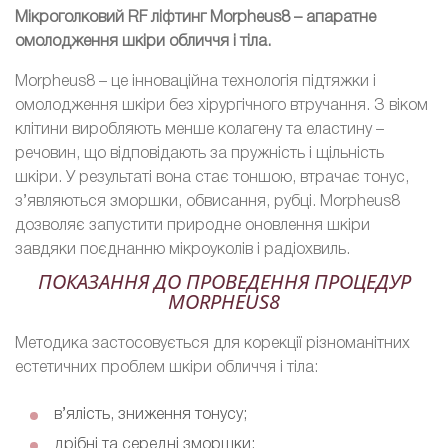
Мікроголковий RF ліфтинг Morpheus8 – апаратне
омолодження шкіри обличчя і тіла.
Morpheus8 – це інноваційна технологія підтяжки і
омолодження шкіри без хірургічного втручання. З віком
клітини виробляють менше колагену та еластину –
речовин, що відповідають за пружність і щільність
шкіри. У результаті вона стає тоншою, втрачає тонус,
з’являються зморшки, обвисання, рубці. Morpheus8
дозволяє запустити природне оновлення шкіри
завдяки поєднанню мікроуколів і радіохвиль.
ПОКАЗАННЯ ДО ПРОВЕДЕННЯ ПРОЦЕДУР
MORPHEUS8
Методика застосовується для корекції різноманітних
естетичних проблем шкіри обличчя і тіла:
в’ялість, зниження тонусу;
дрібні та середні зморшки;