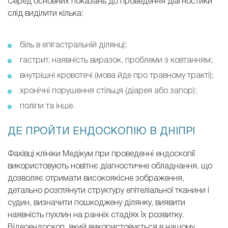
Серед основних показань до проведення діагностики
слід виділити кілька:
біль в епігастральній ділянці;
гастрит, наявність виразок, проблеми з ковтанням;
внутрішні кровотечі (мова йде про травному тракті);
хронічні порушення стільця (діарея або запор);
поліпи та інше.
ДЕ ПРОЙТИ ЕНДОСКОПІЮ В ДНІПРІ
Фахівці клініки Медікум при проведенні ендоскопії
використовують новітнє діагностичне обладнання, що
дозволяє отримати високоякісне зображення,
детально розглянути структуру епітеліальної тканини і
судин, визначити пошкоджену ділянку, виявити
наявність пухлин на ранніх стадіях їх розвитку.
Відеоендоскоп, який використовується в нашому