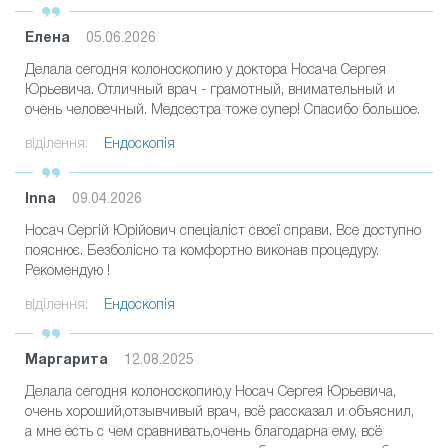
Елена
05.06.2026
Делала сегодня колоноскопию у доктора Носача Сергея
Юрьевича. Отличный врач - грамотный, внимательный и
очень человечный. Медсестра тоже супер! Спасибо большое.
віділення:
Ендоскопія
Inna
09.04.2026
Носач Сергій Юрійович спеціаліст своєї справи. Все доступно
пояснює. Безболiсно та комфортно виконав процедуру.
Рекомендую !
віділення:
Ендоскопія
Маргарита
12.08.2025
Делала сегодня колоноскопию,у Носач Сергея Юрьевича,
очень хороший,отзывчивый врач, всё рассказал и объяснил,
а мне есть с чем сравнивать,очень благодарна ему, всё