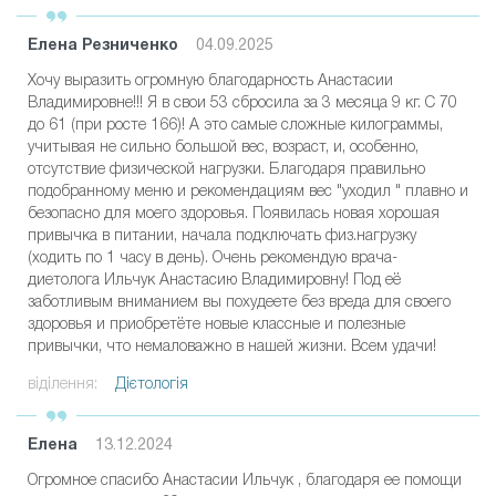
Елена Резниченко
04.09.2025
Хочу выразить огромную благодарность Анастасии
Владимировне!!! Я в свои 53 сбросила за 3 месяца 9 кг. С 70
до 61 (при росте 166)! А это самые сложные килограммы,
учитывая не сильно большой вес, возраст, и, особенно,
отсутствие физической нагрузки. Благодаря правильно
подобранному меню и рекомендациям вес "уходил " плавно и
безопасно для моего здоровья. Появилась новая хорошая
привычка в питании, начала подключать физ.нагрузку
(ходить по 1 часу в день). Очень рекомендую врача-
диетолога Ильчук Анастасию Владимировну! Под её
заботливым вниманием вы похудеете без вреда для своего
здоровья и приобретёте новые классные и полезные
привычки, что немаловажно в нашей жизни. Всем удачи!
віділення:
Дієтологія
Елена
13.12.2024
Огромное спасибо Анастасии Ильчук , благодаря ее помощи