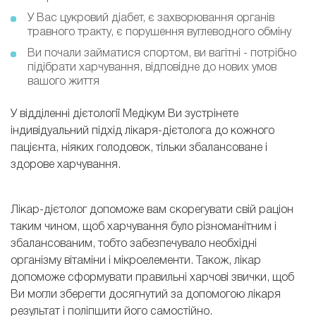
У Вас цукровий діабет, є захворювання органів
травного тракту, є порушення вуглеводного обміну
Ви почали займатися спортом, ви вагітні - потрібно
підібрати харчування, відповідне до нових умов
вашого життя
У відділенні дієтології Медікум Ви зустрінете
індивідуальний підхід лікаря-дієтолога до кожного
пацієнта, ніяких голодовок, тільки збалансоване і
здорове харчування.
Лікар-дієтолог допоможе вам скорегувати свій раціон
таким чином, щоб харчування було різноманітним і
збалансованим, тобто забезпечувало необхідні
організму вітаміни і мікроелементи. Також, лікар
допоможе сформувати правильні харчові звички, щоб
Ви могли зберегти досягнутий за допомогою лікаря
результат і поліпшити його самостійно.