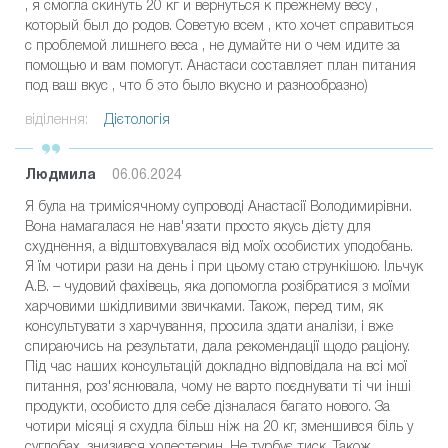
, я смогла скинуть 20 кг и вернуться к прежнему весу ,
который был до родов. Советую всем , кто хочет справиться
с проблемой лишнего веса , не думайте ни о чем идите за
помощью и вам помогут. Анастаси составляет план питания
под ваш вкус , что б это было вкусно и разнообразно)
віділення:
Дієтологія
Людмила
06.06.2024
Я була на тримісячному супроводі Анастасії Володимирівни.
Вона намагалася не нав'язати просто якусь дієту для
схуднення, а відштовхувалася від моїх особистих уподобань.
Я їм чотири рази на день і при цьому стаю стрункішою. Ільчук
А.В. – чудовий фахівець, яка допомогла розібратися з моїми
харчовими шкідливими звичками. Також, перед тим, як
консультувати з харчування, просила здати аналізи, і вже
спираючись на результати, дала рекомендації щодо раціону.
Під час наших консультацій докладно відповідала на всі мої
питання, роз'яснювала, чому не варто поєднувати ті чи інші
продукти, особисто для себе дізналася багато нового. За
чотири місяці я схудла більш ніж на 20 кг, зменшився біль у
суглобах, знизився холестерин. Не турбує тиск. Також