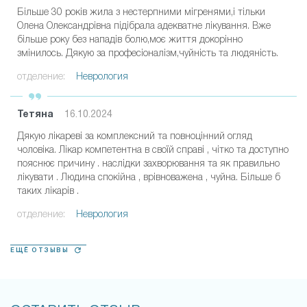
Більше 30 років жила з нестерпними мігренями,і тільки
Олена Олександрівна підібрала адекватне лікування. Вже
більше року без нападів болю,моє життя докорінно
змінилось. Дякую за професіоналізм,чуйність та людяність.
отделение:
Неврология
Тетяна
16.10.2024
Дякую лікареві за комплексний та повноцінний огляд
чоловіка. Лікар компетентна в своїй справі , чітко та доступно
пояснює причину . наслідки захворювання та як правильно
лікувати . Людина спокійна , врівноважена , чуйна. Більше б
таких лікарів .
отделение:
Неврология
ЕЩЁ ОТЗЫВЫ