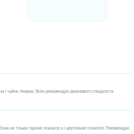
а і чуйна лікарка. Всім рекомендую доказового спеціаліста
она не тільки гарний психіатр а і крутезний психолог. Рекомендую