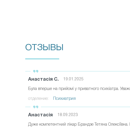
ОТЗЫВЫ
Анастасія С.
19.01.2025
Була вперше на прийомі у приватного психіатра. Уважн
отделение:
Психиатрия
Анастасія
18.09.2023
Дуже компетентний лікар Брандзе Тетяна Олексіївна. В