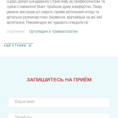
Щиро дякую Бондаренку Станіславу за професіоналізм та
чуйне ставлення! Візит пройшов дуже комфортно. Лікар
уважно вислухав усі скарги, провів ретельний огляд та
детально розписав план лікування, відповівши на всі мої
запитання. Рекомендую як чудового спеціаліста!
отделение:
Ортопедия и травматология
ЕЩЁ ОТЗЫВЫ
ЗАПИШИТЕСЬ НА ПРИЁМ
Ваше имя
Телефон