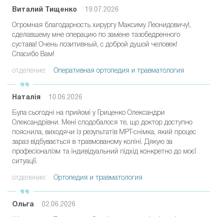
Виталий Тищенко
19.07.2026
Огромная благодарность хирургу Максиму Леонидовичу!,
сделавшему мне операцию по замене тазобедренного
сустава! Очень позитивный, с доброй душой человек!
Спасибо Вам!
отделение:
Оперативная ортопедия и травматология
Наталія
10.06.2026
Була сьогодні на прийомі у Гриценко Олександри
Олександрівни. Мені сподобалося те, що доктор доступно
пояснила, виходячи із результатів МРТ-снімка, який процес
зараз відбувається в травмованому коліні. Дякую за
професіоналізм та індивідуальний підхід конкретно до моєї
ситуації.
отделение:
Ортопедия и травматология
Ольга
02.06.2026