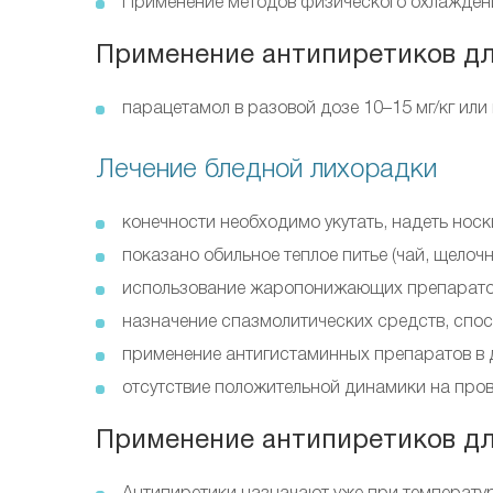
Применение методов физического охлаждения
Применение антипиретиков дл
парацетамол в разовой дозе 10–15 мг/кг или 
Лечение бледной лихорадки
конечности необходимо укутать, надеть носк
показано обильное теплое питье (чай, щелоч
использование жаропонижающих препаратов, 
назначение спазмолитических средств, спос
применение антигистаминных препаратов в д
отсутствие положительной динамики на пров
Применение антипиретиков дл