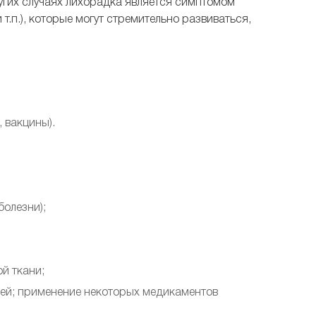
угих случаях лихорадка является симптомом
.п.), которые могут стремительно развиваться,
 вакцины).
болезни);
й ткани;
тей; применение некоторых медикаментов