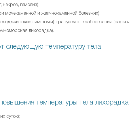
 некроз, гемолиз);
и мочекаменной и желчнокаменной болезнях);
неходжкинские лимфомы), гранулемные заболевания (саркои
емноморская лихорадка).
т следующую температуру тела:
повышения температуры тела лихорадка
х суток);