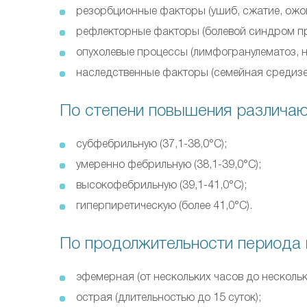
резорбционные факторы (ушиб, сжатие, ожог,
рефлекторные факторы (болевой синдром пр
опухолевые процессы (лимфогранулематоз, 
наследственные факторы (семейная средиз
По степени повышения различаю
субфебрильную (37,1-38,0°С);
умеренно фебрильную (38,1-39,0°С);
высокофебрильную (39,1-41,0°С);
гиперпиретическую (более 41,0°С).
По продолжительности периода 
эфемерная (от нескольких часов до нескольки
острая (длительностью до 15 суток);