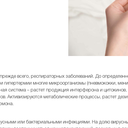
режде всего, респираторных заболеваний. До определенн
ри гипертермии многие микроорганизмы (пневмококки, мени
ая система – растет продукция интерферона и цитокинов, 
ов. Активизируются метаболические процессы, растет дез
рмона.
русными или бактериальными инфекциями. На долю вирусны