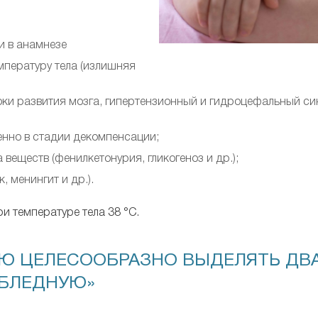
и в анамнезе
мпературу тела (излишняя
роки развития мозга, гипертензионный и гидроцефальный с
енно в стадии декомпенсации;
еществ (фенилкетонурия, гликогеноз и др.);
 менингит и др.).
и температуре тела 38 °С.
Ю ЦЕЛЕСООБРАЗНО ВЫДЕЛЯТЬ ДВА
«БЛЕДНУЮ»