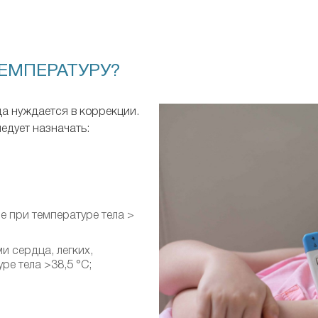
ЕМПЕРАТУРУ?
да нуждается в коррекции.
едует назначать:
 при температуре тела >
 сердца, легких,
ре тела >38,5 °С;