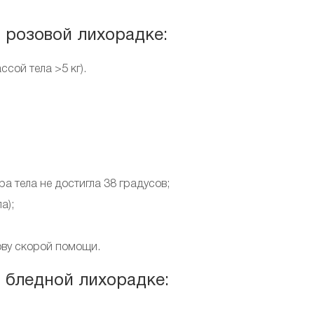
 розовой лихорадке:
сой тела >5 кг).
 тела не достигла 38 градусов;
а);
ову скорой помощи.
 бледной лихорадке: