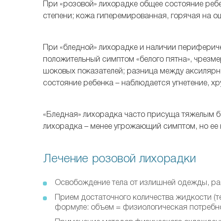
При «розовой» лихорадке общее состояние ребе
степени; кожа гиперемированная, горячая на ощ
При «бледной» лихорадке и наличии перифериче
положительный симптом «белого пятна», чрезме
шоковых показателей; разница между аксилярно
состояние ребенка – наблюдается угнетение, х
«Бледная» лихорадка часто присуща тяжелым б
лихорадка – менее угрожающий симптом, но ее
Лечение розовой лихорадки
Освобождение тела от излишней одежды, ра
Прием достаточного количества жидкости (т
формуле: объем = физиологическая потребно