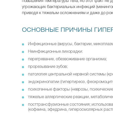
повышения температуры тела, но этот факт не 
угрожающих бактериальных инфекций (менингоко
приводя к тяжелым осложнениям и даже до ро
ОСНОВНЫЕ ПРИЧИНЫ ГИПЕР
Инфекционные (вирусы, бактерии, микоплазм
Неинфекционные лихорадки:
перегревание, обезвоживание организма;
прорезывание зубов;
патология центральной нервной системы (кро
эндокринопатии (гипертиреоз, феохромоцит
психогенные факторы (неврозы, психически
тяжелые аллергические реакции, метаболич
посттрансфузионные состояния; использова
(кофеина, эфедрина, гиперосмолярных раство