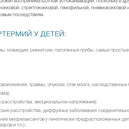
должен восприниматься как успокаивающий, поскольку в др
кковой, стрептококковой, гемофильной, пневмококковой и т
ковым последствиям.
ТЕРМИЙ У ДЕТЕЙ:
ы, хламидии, риккетсии, патогенные грибы, самые простые,
воизлияния, травмы, опухоли, отек мозга, наследственные 
ома);
е расстройства, эмоциональное напряжение);
еские расстройства, диффузные заболевания соединительно
ние миорелаксантов у генетически предрасположенных де
ров и т.п.);