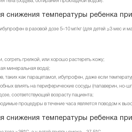
 тела (обдува, обтирания прохладной водой).
я снижения температуры ребенка при
ибупрофен в разовой дозе 5–10 мг/кг (для детей ≥3 мес и мас
и, согреть грелкой, или хорошо растереть кожу;
ная минеральная вода);
таких как парацетамол, ибупрофен, даже если температура
обных влиять на периферические сосуды (папаверин, но-шп
озе, соответствующей возрасту пациента;
одимые процедуры в течение часа является поводом к выз
я снижения температуры ребенка при