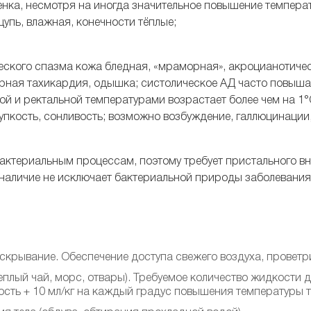
нка, несмотря на иногда значительное повышение температ
упь, влажная, конечности тёплые;
ского спазма кожа бледная, «мраморная», акроцианотичес
рная тахикардия, одышка; систолическое АД часто повышае
й и ректальной температурами возрастает более чем на 1
рупкость, сонливость; возможно возбуждение, галлюцинации
актериальным процессам, поэтому требует пристального вн
 наличие не исключает бактериальной природы заболевания
скрывание. Обеспечение доступа свежего воздуха, провет
еплый чай, морс, отвары). Требуемое количество жидкости 
сть + 10 мл/кг на каждый градус повышения температуры т