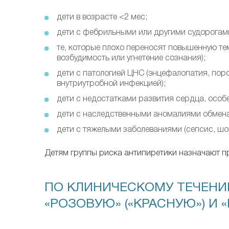
дети в возрасте <2 мес;
дети с фебрильными или другими судорогам
те, которые плохо переносят повышенную те
возбудимость или угнетение сознания);
дети с патологией ЦНС (энцефалопатия, по
внутриутробной инфекцией);
дети с недостатками развития сердца, особ
дети с наследственными аномалиями обмена в
дети с тяжелыми заболеваниями (сепсис, шок,
Детям группы риска антипиретики назначают пр
ПО КЛИНИЧЕСКОМУ ТЕЧЕНИ
«РОЗОВУЮ» («КРАСНУЮ») И 