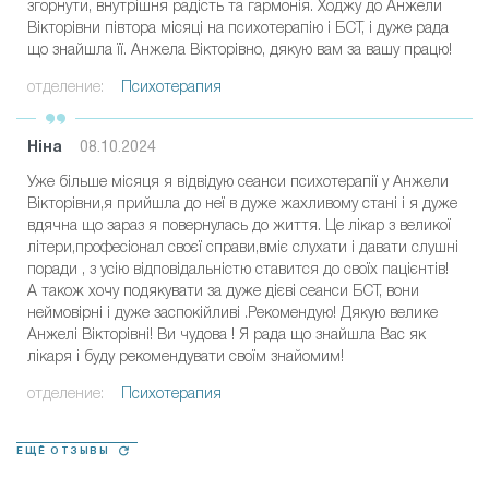
згорнути, внутрішня радість та гармонія. Ходжу до Анжели
Вікторівни півтора місяці на психотерапію і БСТ, і дуже рада
що знайшла її. Анжела Вікторівно, дякую вам за вашу працю!
отделение:
Психотерапия
Ніна
08.10.2024
Уже більше місяця я відвідую сеанси психотерапії у Анжели
Вікторівни,я прийшла до неї в дуже жахливому стані і я дуже
вдячна що зараз я повернулась до життя. Це лікар з великої
літери,професіонал своєї справи,вміє слухати і давати слушні
поради , з усію відповідальністю ставится до своїх пацієнтів!
А також хочу подякувати за дуже дієві сеанси БСТ, вони
неймовірні і дуже заспокійливі .Рекомендую! Дякую велике
Анжелі Вікторівні! Ви чудова ! Я рада що знайшла Вас як
лікаря і буду рекомендувати своїм знайомим!
отделение:
Психотерапия
ЕЩЁ ОТЗЫВЫ