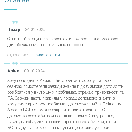
ОТЗЫВЫ
Назар
24.01.2025
Отличный специалист, хорошая и комфортная атмосфера
для обсуждения щепетильных вопросов.
отделение:
Психотерапия
Аліна
09.10.2024
Хочу подякувати Анжелі Вікторівні за її роботу. На своїх
сеансах психотерапії завжди знайде підхід, зможе допомогти
розібратися у внутрішніх проблемах, страхах, тривожності та
ПА. Завжди дасть правильну пораду, допоможе знайти в
чому саме криється проблема і допоможе знайти її рішення.
А сеанс БСТ допоможе закріпити психотерапію. БСТ
допоможе розслабитися не тільки тілом а й внутрішньо,
викинути всі думки з голови і просто розслабитися, після
БСТ відчуття легкості та відчуття що готовий усі гори