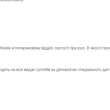
захворювань;
олях в поперековому відділі, скутості при русі. В якості п
дять на всіх видах суглобів за допомогою спеціального датч