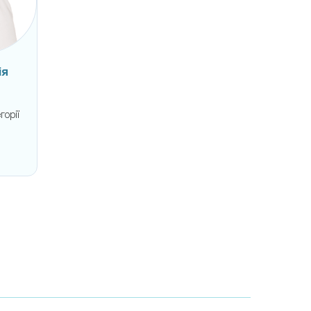
ія
горії