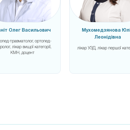
ніт Олег Васильович
Мухомедзянова Юл
Леонідівна
опед-травматолог, ортопед-
ролог, лікар вищої категорії,
лікар УЗД, лікар першої кате
КМН, доцент