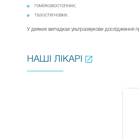
гомілковостопних;
тазостегнових.
У деяких випадках ультразвукове дослідження п
НАШІ ЛІКАРІ