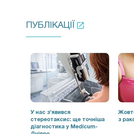
ПУБЛІКАЦІЇ
У нас з’явився
Жовте
стереотаксис: ще точніша
з рак
діагностика у Medicum-