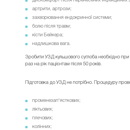
дискомфорт після перенесених інфекційних 
артрити, артрози;
захворювання ендокринної системи;
болю після травм;
кісти Бейкера;
надлишкова вага.
Зробити УЗД кульшового суглоба необхідно при б
раз на рік пацієнтам після 50 років.
Підготовка до УЗД не потрібно. Процедуру прово
променезап'ясткових;
ліктьових;
плечових;
колінних;