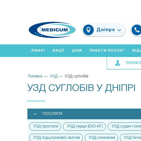
Дніпро
ЛІКАРІ
АКЦІЇ
ЦІНИ
ПАКЕТИ ПОСЛУГ
ВІД
ПОЛІКЛ
Головна
УЗД
УЗД суглобів
УЗД СУГЛОБІВ У ДНІПРІ
ПОСЛУГИ
УЗД простати
УЗД серця (ЕХО-КГ)
УЗД судин голо
УЗД підшлункової залози
УЗД селезінки
УЗД печі