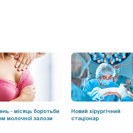
нь - місяць боротьби
Новий хірургічний
ом молочної залози
стаціонар