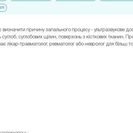
сті
 визначити причину запального процесу - ультразвукове дос
 суглоб, суглобових щілин, поверхонь з кісткових тканин. П
значає лікар-травматолог, ревматолог або невролог для більш