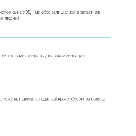
ловіка на УЗД, і ми обоє залишилися в захваті від
на людина!
понятно разъяснила и дала рекоммендации,
спокоїла, підказала подальші кроки. Особлива подяка