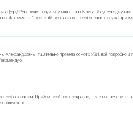
мосферу! Вона дуже розумна, уважна та ввічлива. Я супроводжувала чо
ально підтримала. Справжній професіонал своєї справи та дуже приєм
ны Александровны, тщательно провела осмотр УЗИ, всё подробно и 
Рекомендую!
та професіоналізм. Прийом пройшов прекрасно, лікар все пояснила, за
 спілкуванні.