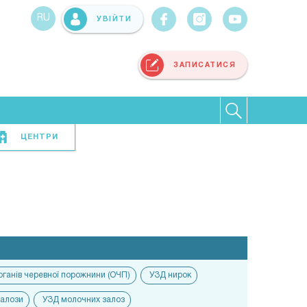
RU
УВІЙТИ
ЗАПИСАТИСЯ
ЦЕНТРИ
рганів черевної порожнини (ОЧП)
УЗД нирок
залози
УЗД молочних залоз