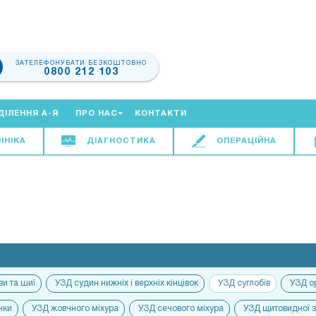
ЗАТЕЛЕФОНУВАТИ БЕЗКОШТОВНО
0800 212 103
ДІЛЕННЯ А-Я
ПРО НАС
КОНТАКТИ
ІНІКА
ДІАГНОСТИКА
ОПЕРАЦІЙНА
ви та шиї
УЗД судин нижніх і верхніх кінцівок
УЗД суглобів
УЗД о
нки
УЗД жовчного міхура
УЗД сечового міхура
УЗД щитовидної 