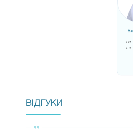
Ба
орт
арт
ВІДГУКИ