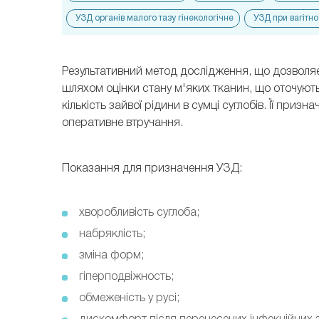
УЗД органів малого тазу гінекологічне
УЗД при вагітно
Результативний метод дослідження, що дозволяє
шляхом оцінки стану м'яких тканин, що оточують
кількість зайвої рідини в сумці суглобів. Її при
оперативне втручання.
Показання для призначення УЗД:
хворобливість суглоба;
набряклість;
зміна форм;
гіперподвіжность;
обмеженість у русі;