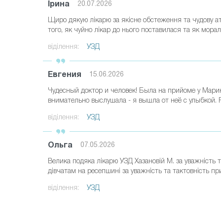
Ірина
20.07.2026
Щиро дякую лікарю за якісне обстеження та чудову ат
того, як чуйно лікар до нього поставилася та як мор
віділення:
УЗД
Евгения
15.06.2026
Чудесный доктор и человек! Была на прийоме у Мари
внимательно выслушала - я вышла от неё с улыбкой. 
віділення:
УЗД
Ольга
07.05.2026
Велика подяка лікарю УЗД Хазановій М. за уважність 
дівчатам на ресепшині за уважність та тактовність при
віділення:
УЗД