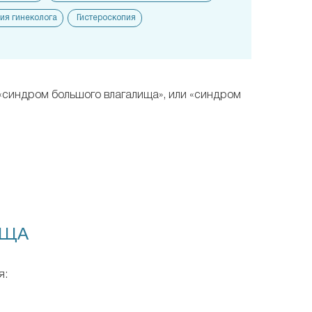
ия гинеколога
Гистероскопия
 «синдром большого влагалища», или «синдром
ИЩА
я: