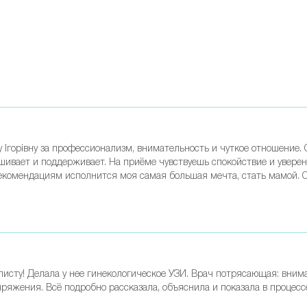
 Ігорівну за профессионализм, внимательность и чуткое отношение.
ивает и поддерживает. На приёме чувствуешь спокойствие и уверенн
екомендациям исполнится моя самая большая мечта, стать мамой. От
алисту! Делала у нее гинекологическое УЗИ. Врач потрясающая: вним
ряжения. Всё подробно рассказала, объяснила и показала в процессе