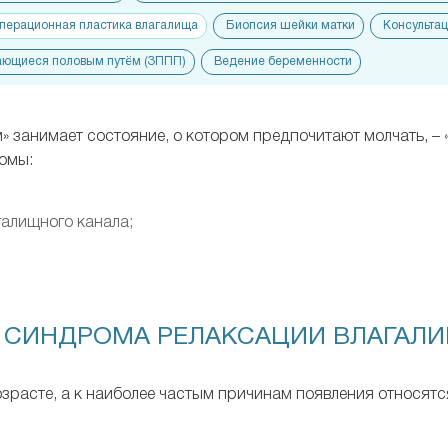
перационная пластика влагалища
Биопсия шейки матки
Консультац
ающиеся половым путём (ЗППП)
Ведение беременности
» занимает состояние, о котором предпочитают молчать, –
томы:
галищного канала;
 СИНДРОМА РЕЛАКСАЦИИ ВЛАГАЛ
расте, а к наиболее частым причинам появления относятс