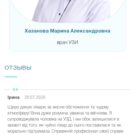
Хазанова Марина Александровна
врач УЗИ
ОТЗЫВЫ
Ірина
20.07.2026
Щиро дякую лікарю за якісне обстеження та чудову
атмосферу! Вона дуже розумна, уважна та ввічлива. Я
супроводжувала чоловіка на УЗД, і ми обоє залишилися в
захваті від того, як чуйно лікар до нього поставилася та як
морально підтримала. Справжній професіонал своєї справи