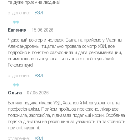
та дуже приємна людина!
отделение:
УЗИ
Евгения
15.06.2026
Чудесный доктор и человек! Была на прийоме у Марины
Александровны, тщательно провела осмотр УЗИ, всё
подробно и понятно разъяснила и дала рекоммендации,
внимательно выслушала - я вышла от неё с улыбкой.
Рекомендую!
отделение:
УЗИ
Ольга
07.05.2026
Велика подяка лікарю УЗД Хазановій М. за уважність та
професіоналізм. Прийом пройшов прекрасно, лікар все
пояснила, заспокоїла, підказала подальші кроки. Особлива
подяка дівчатам на ресепшині за уважність та тактовність
при спілкуванні.
отделение:
УЗИ