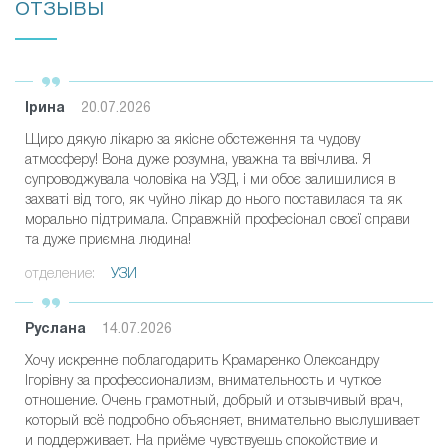
ОТЗЫВЫ
Ірина
20.07.2026
Щиро дякую лікарю за якісне обстеження та чудову
атмосферу! Вона дуже розумна, уважна та ввічлива. Я
супроводжувала чоловіка на УЗД, і ми обоє залишилися в
захваті від того, як чуйно лікар до нього поставилася та як
морально підтримала. Справжній професіонал своєї справи
та дуже приємна людина!
отделение:
УЗИ
Руслана
14.07.2026
Хочу искренне поблагодарить Крамаренко Олександру
Ігорівну за профессионализм, внимательность и чуткое
отношение. Очень грамотный, добрый и отзывчивый врач,
который всё подробно объясняет, внимательно выслушивает
и поддерживает. На приёме чувствуешь спокойствие и